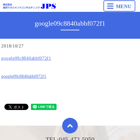
MENU
google09c8840abbf072f1
2018/10/27
google09c8840abbf072f1
google09c8840abbf072f1
TEL:
045-472-5050