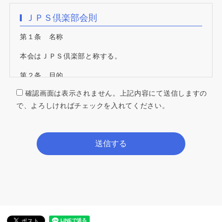
ＪＰＳ倶楽部会則
第１条 名称
本会はＪＰＳ倶楽部と称する。
第２条 目的
確認画面は表示されません。上記内容にて送信しますの
本会は株式会社横浜マネジメントコンサルティングＪＰ
で、よろしければチェックを入れてください。
Ｓ（以下、ＪＰＳという）の経営理念に賛同し、会員相
互のネットワークの輪をつくり親睦を深め、会員相互の
情報共有を行い、学び自己研鑽を積むことを目的とす
る。
（活動内容として）
（１）ＪＰＳが主催するＪＰＳ倶楽部総会の実施
（２）ＪＰＳが主催する研修会および懇親会の実施
（３）ＪＰＳ通信の配信（不定期）