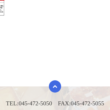
TEL:
045-472-5050
FAX:
045-472-5055