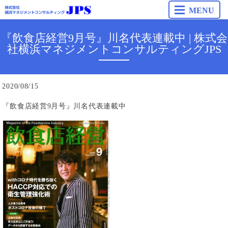
MENU
『飲食店経営9月号』川名代表連載中​ | 株式会
社横浜マネジメントコンサルティングJPS
2020/08/15
『
飲食店経営
9
月号
』
川名代表連載中